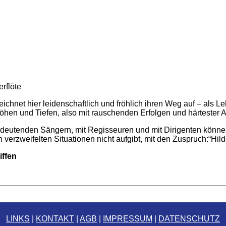
rflöte
chnet hier leidenschaftlich und fröhlich ihren Weg auf – als Leh
öhen und Tiefen, also mit rauschenden Erfolgen und härtester Ar
eutenden Sängern, mit Regisseuren und mit Dirigenten können
verzweifelten Situationen nicht aufgibt, mit den Zuspruch:“Hilde
ffen
LINKS
|
KONTAKT
|
AGB
|
IMPRESSUM
|
DATENSCHUTZ