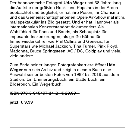
Der hannoversche Fotograf
Udo Weger
hat 38 Jahre lang
die Auftritte der größten Rock- und Popstars in der Arena
beobachtet und begleitet, er hat ihre Posen, ihr Charisma
und das Gemeinschaftsphänomen Open-Air-Show mal intim,
mal spektakulär ins Bild gesetzt. Und er hat Hannover als
internationalen Konzertstandort dokumentiert. Als
Wohlfühlort für Fans und Bands, als Schauplatz für
imposante Inszenierungen, als große Bühne für
Immerwiederkehrer wie Phil Collins und Genesis, für
Superstars wie Michael Jackson, Tina Turner, Pink Floyd,
Madonna, Bruce Springsteen, AC / DC, Coldplay und viele,
viele andere.
Zum Ende seiner langen Fotografenkarriere öffnet
Udo
Weger
nun sein Archiv und zeigt in diesem Buch eine
Auswahl seiner besten Fotos von 1982 bis 2019 aus dem
Stadion. Ein Erinnerungsbuch, ein Blätterbuch, ein
Bilderbuch. Ein Wegerbuch.
ISBN 978-3-945497-14-2
€ 29,99
jetzt € 9,99