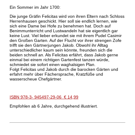
Ein Sommer im Jahr 1700:
Die junge Gräfin Felicitas wird von ihren Eltern nach Schloss
Herrenhausen geschickt. Hier soll sie endlich lernen, wie
sich eine Dame bei Hofe zu benehmen hat. Doch auf
Benimmunterricht und Lustwandeln hat sie eigentlich gar
keine Lust. Viel lieber erkundet sie mit ihrem Pudel Casimir
den Großen Garten. Auf der Flucht vor ihrer strengen Zofe
trifft sie den Gärtnerjungen Jakob. Obwohl ihr Alltag
unterschiedlicher kaum sein könnte, freunden sich die
beiden schnell an. Als Felicitas erfährt, dass Jakob gerne
einmal bei einem richtigen Gartenfest tanzen würde,
schmiedet sie sofort einen waghalsigen Plan.
Folgt Felicitas und Jakob durch die barocken Gärten und
erfahrt mehr über Fächersprache, Kratzfüße und
wasserscheue Chefgärtner.
ISBN 978-3- 945497-29-06 € 14,99
Empfohlen ab 6 Jahre, durchgehend illustriert.