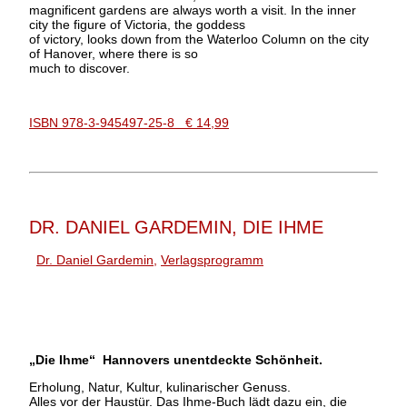
magnificent gardens are always worth a visit. In the inner
city the figure of Victoria, the goddess
of victory, looks down from the Waterloo Column on the city
of Hanover, where there is so
much to discover.
ISBN 978-3-945497-25-8 € 14,99
DR. DANIEL GARDEMIN, DIE IHME
Dr. Daniel Gardemin
,
Verlagsprogramm
„Die Ihme“ Hannovers unentdeckte Schönheit.
Erholung, Natur, Kultur, kulinarischer Genuss.
Alles vor der Haustür. Das Ihme-Buch lädt dazu ein, die