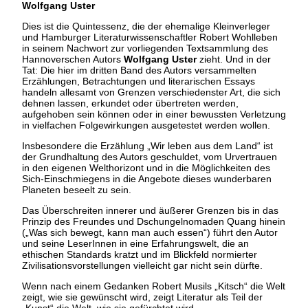
Wolfgang Uster
Dies ist die Quintessenz, die der ehemalige Kleinverleger
und Hamburger Literaturwissenschaftler Robert Wohlleben
in seinem Nachwort zur vorliegenden Textsammlung des
Hannoverschen Autors
Wolfgang Uster
zieht. Und in der
Tat: Die hier im dritten Band des Autors versammelten
Erzählungen, Betrachtungen und literarischen Essays
handeln allesamt von Grenzen verschiedenster Art, die sich
dehnen lassen, erkundet oder übertreten werden,
aufgehoben sein können oder in einer bewussten Verletzung
in vielfachen Folgewirkungen ausgetestet werden wollen.
Insbesondere die Erzählung „Wir leben aus dem Land“ ist
der Grundhaltung des Autors geschuldet, vom Urvertrauen
in den eigenen Welthorizont und in die Möglichkeiten des
Sich-Einschmiegens in die Angebote dieses wunderbaren
Planeten beseelt zu sein.
Das Überschreiten innerer und äußerer Grenzen bis in das
Prinzip des Freundes und Dschungelnomaden Quang hinein
(„Was sich bewegt, kann man auch essen“) führt den Autor
und seine LeserInnen in eine Erfahrungswelt, die an
ethischen Standards kratzt und im Blickfeld normierter
Zivilisationsvorstellungen vielleicht gar nicht sein dürfte.
Wenn nach einem Gedanken Robert Musils „Kitsch“ die Welt
zeigt, wie sie gewünscht wird, zeigt Literatur als Teil der
„Kunst“ die Welt, wie sie gefürchtet wird.