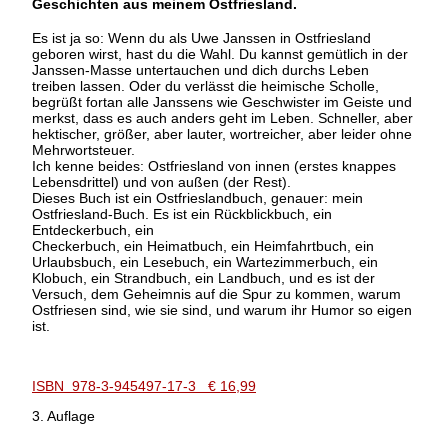
Geschichten aus meinem Ostfriesland.
Es ist ja so: Wenn du als Uwe Janssen in Ostfriesland
geboren wirst, hast du die Wahl. Du kannst gemütlich in der
Janssen-Masse untertauchen und dich durchs Leben
treiben lassen. Oder du verlässt die heimische Scholle,
begrüßt fortan alle Janssens wie Geschwister im Geiste und
merkst, dass es auch anders geht im Leben. Schneller, aber
hektischer, größer, aber lauter, wortreicher, aber leider ohne
Mehrwortsteuer.
Ich kenne beides: Ostfriesland von innen (erstes knappes
Lebensdrittel) und von außen (der Rest).
Dieses Buch ist ein Ostfrieslandbuch, genauer: mein
Ostfriesland-Buch. Es ist ein Rückblickbuch, ein
Entdeckerbuch, ein
Checkerbuch, ein Heimatbuch, ein Heimfahrtbuch, ein
Urlaubsbuch, ein Lesebuch, ein Wartezimmerbuch, ein
Klobuch, ein Strandbuch, ein Landbuch, und es ist der
Versuch, dem Geheimnis auf die Spur zu kommen, warum
Ostfriesen sind, wie sie sind, und warum ihr Humor so eigen
ist.
ISBN 978-3-945497-17-3 € 16,99
3. Auflage