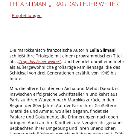
LEÏLA SLIMANI „TRAG DAS FEUER WEITER“
Empfehlungen
Die marokkanisch-französische Autorin
Leïla Slimani
schließt ihre Triologie mit einem programmtischen Titel
ab:
„
Trag das Feuer weiter
“
. Und beendet damit eine mehr
als außergewöhnliche großartige Familiensaga, die das
Schicksal von drei Generationen erzählt, von 1945 bis
heute.
Mia, die ältere Tochter von Aïcha und Mehdi Daoud, ist
inzwischen erfolgreiche Schriftstellerin und kehrt aus
Paris zu ihren Wurzeln nach Marokko zurück, in den
Beginn der 80er Jahre. Auf der Farm ihrer Großeltern
(Mathilde und Amine), wo alles begann, findet sie
Papiere und Dokumente, die Erinnerungen nach oben
bringen. Auch an ihre Kindheit, die Neugier, ihr genaues
Beobachten ihrer Umgebung und ihren unendlichen
Hunger nach Büchern, den sie mit ihrem Vater teilt. Früh