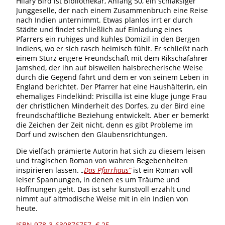
Hilary Bird ist Bibliothekar, Anfang 50, ein schlaksiger
Junggeselle, der nach einem Zusammenbruch eine Reise
nach Indien unternimmt. Etwas planlos irrt er durch
Städte und findet schließlich auf Einladung eines
Pfarrers ein ruhiges und kühles Domizil in den Bergen
Indiens, wo er sich rasch heimisch fühlt. Er schließt nach
einem Sturz engere Freundschaft mit dem Rikschafahrer
Jamshed, der ihn auf bisweilen halsbrecherische Weise
durch die Gegend fährt und dem er von seinem Leben in
England berichtet. Der Pfarrer hat eine Haushälterin, ein
ehemaliges Findelkind: Priscilla ist eine kluge junge Frau
der christlichen Minderheit des Dorfes, zu der Bird eine
freundschaftliche Beziehung entwickelt. Aber er bemerkt
die Zeichen der Zeit nicht, denn es gibt Probleme im
Dorf und zwischen den Glaubensrichtungen.
Die vielfach prämierte Autorin hat sich zu diesem leisen
und tragischen Roman von wahren Begebenheiten
inspirieren lassen. „
Das Pfarrhaus“
ist ein Roman voll
leiser Spannungen, in denen es um Träume und
Hoffnungen geht. Das ist sehr kunstvoll erzählt und
nimmt auf altmodische Weise mit in ein Indien von
heute.
ISBN 978-3-630876757 € 25,-