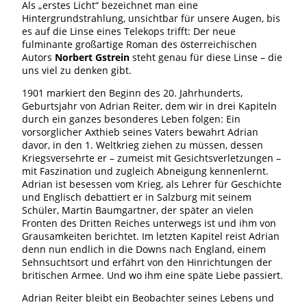
Als „erstes Licht“ bezeichnet man eine
Hintergrundstrahlung, unsichtbar für unsere Augen, bis
es auf die Linse eines Telekops trifft: Der neue
fulminante großartige Roman des österreichischen
Autors
Norbert Gstrein
steht genau für diese Linse – die
uns viel zu denken gibt.
1901 markiert den Beginn des 20. Jahrhunderts,
Geburtsjahr von Adrian Reiter, dem wir in drei Kapiteln
durch ein ganzes besonderes Leben folgen: Ein
vorsorglicher Axthieb seines Vaters bewahrt Adrian
davor, in den 1. Weltkrieg ziehen zu müssen, dessen
Kriegsversehrte er – zumeist mit Gesichtsverletzungen –
mit Faszination und zugleich Abneigung kennenlernt.
Adrian ist besessen vom Krieg, als Lehrer für Geschichte
und Englisch debattiert er in Salzburg mit seinem
Schüler, Martin Baumgartner, der später an vielen
Fronten des Dritten Reiches unterwegs ist und ihm von
Grausamkeiten berichtet. Im letzten Kapitel reist Adrian
denn nun endlich in die Downs nach England, einem
Sehnsuchtsort und erfährt von den Hinrichtungen der
britischen Armee. Und wo ihm eine späte Liebe passiert.
Adrian Reiter bleibt ein Beobachter seines Lebens und