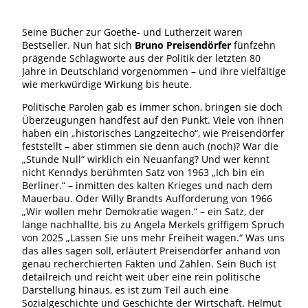
Seine Bücher zur Goethe- und Lutherzeit waren
Bestseller. Nun hat sich
Bruno Preisendörfer
fünfzehn
prägende Schlagworte aus der Politik der letzten 80
Jahre in Deutschland vorgenommen – und ihre vielfältige
wie merkwürdige Wirkung bis heute.
Politische Parolen gab es immer schon, bringen sie doch
Überzeugungen handfest auf den Punkt. Viele von ihnen
haben ein „historisches Langzeitecho“, wie Preisendörfer
feststellt – aber stimmen sie denn auch (noch)? War die
„Stunde Null“ wirklich ein Neuanfang? Und wer kennt
nicht Kenndys berühmten Satz von 1963 „Ich bin ein
Berliner.“ – inmitten des kalten Krieges und nach dem
Mauerbau. Oder Willy Brandts Aufforderung von 1966
„Wir wollen mehr Demokratie wagen.“ – ein Satz, der
lange nachhallte, bis zu Angela Merkels griffigem Spruch
von 2025 „Lassen Sie uns mehr Freiheit wagen.“ Was uns
das alles sagen soll, erläutert Preisendörfer anhand von
genau recherchierten Fakten und Zahlen. Sein Buch ist
detailreich und reicht weit über eine rein politische
Darstellung hinaus, es ist zum Teil auch eine
Sozialgeschichte und Geschichte der Wirtschaft. Helmut