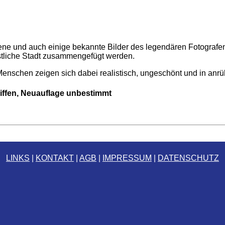
ne und auch einige bekannte Bilder des legendären Fotografen
üstliche Stadt zusammengefügt werden.
enschen zeigen sich dabei realistisch, ungeschönt und in anrüh
ffen, Neuauflage unbestimmt
LINKS
|
KONTAKT
|
AGB
|
IMPRESSUM
|
DATENSCHUTZ