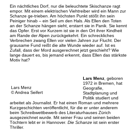
Ein nächtliches Dorf, nur die beleuchtete Skischanze ragt
empor. Mit einem elektrischen Viehtreiber wird ein Mann zur
Schanze ge-trieben. Am höchsten Punkt stößt ihn sein
Peiniger hinab – ein Seil um den Hals. Als Ellen den Toten
an der Schanze hängen sieht, erstarrt sie in Panik. Sie kennt
das Opfer. Erst vor Kurzem ist sie in den Ort ihrer Kindheit
am Rande der Alpen zurückgekehrt. Ein schreckliches
Verbrechen zwang Ellen vor vielen Jahren zur Flucht. Der
grausame Fund reißt die alte Wunde wieder auf. Ist es
Zufall, dass der Mord ausgerechnet jetzt geschieht? Wie
lange dauert es, bis jemand erkennt, dass Ellen das stärkste
Motiv hat?
Lars Menz
, geboren
1972 in Bremen, hat
Lars Menz
Geografie,
© Andrea Seifert
Stadtplanung und
Politik studiert und
arbeitet als Journalist. Er hat einen Roman und mehrere
Kurzgeschichten veröffentlicht, für die er unter anderem
beim Schreibwettbewerb des Literaturhauses Zürich
ausgezeichnet wurde. Mit seiner Frau und seinen beiden
Töchtern lebt er in Hannover.
Die Schanze
ist sein erster
Thriller.