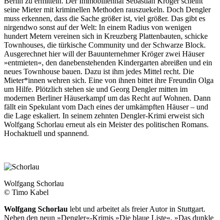
Berlin zu ermitteln. Der Immobilienhai Sebastian Kröger scheint
seine Mieter mit kriminellen Methoden rauszuekeln. Doch Dengler
muss erkennen, dass die Sache größer ist, viel größer. Das gibt es
nirgendwo sonst auf der Welt: In einem Radius von wenigen
hundert Metern vereinen sich in Kreuzberg Plattenbauten, schicke
Townhouses, die türkische Community und der Schwarze Block.
Ausgerechnet hier will der Bauunternehmer Kröger zwei Häuser
»entmieten«, den danebenstehenden Kindergarten abreißen und ein
neues Townhouse bauen. Dazu ist ihm jedes Mittel recht. Die
Mieter*innen wehren sich. Eine von ihnen bittet ihre Freundin Olga
um Hilfe. Plötzlich stehen sie und Georg Dengler mitten im
modernen Berliner Häuserkampf um das Recht auf Wohnen. Dann
fällt ein Spekulant vom Dach eines der umkämpften Häuser – und
die Lage eskaliert. In seinem zehnten Dengler-Krimi erweist sich
Wolfgang Schorlau erneut als ein Meister des politischen Romans.
Hochaktuell und spannend.
Wolfgang Schorlau
© Timo Kabel
Wolfgang Schorlau
lebt und arbeitet als freier Autor in Stuttgart.
Neben den neun »Dengler«-Krimis »Die blaue Liste«, »Das dunkle