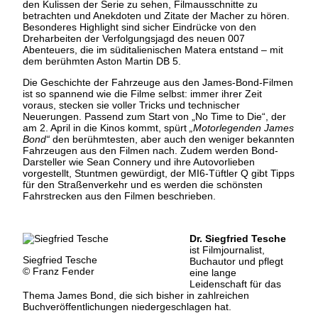
den Kulissen der Serie zu sehen, Filmausschnitte zu
betrachten und Anekdoten und Zitate der Macher zu hören.
Besonderes Highlight sind sicher Eindrücke von den
Dreharbeiten der Verfolgungsjagd des neuen 007
Abenteuers, die im süditalienischen Matera entstand – mit
dem berühmten Aston Martin DB 5.
Die Geschichte der Fahrzeuge aus den James-Bond-Filmen
ist so spannend wie die Filme selbst: immer ihrer Zeit
voraus, stecken sie voller Tricks und technischer
Neuerungen. Passend zum Start von „No Time to Die“, der
am 2. April in die Kinos kommt, spürt
„Motorlegenden James
Bond“
den berühmtesten, aber auch den weniger bekannten
Fahrzeugen aus den Filmen nach. Zudem werden Bond-
Darsteller wie Sean Connery und ihre Autovorlieben
vorgestellt, Stuntmen gewürdigt, der MI6-Tüftler Q gibt Tipps
für den Straßenverkehr und es werden die schönsten
Fahrstrecken aus den Filmen beschrieben.
Dr. Siegfried Tesche
ist Filmjournalist,
Siegfried Tesche
Buchautor und pflegt
© Franz Fender
eine lange
Leidenschaft für das
Thema James Bond, die sich bisher in zahlreichen
Buchveröffentlichungen niedergeschlagen hat.