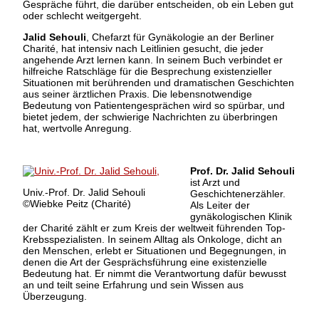
Gespräche führt, die darüber entscheiden, ob ein Leben gut
oder schlecht weitgergeht.
Jalid Sehouli
, Chefarzt für Gynäkologie an der Berliner
Charité, hat intensiv nach Leitlinien gesucht, die jeder
angehende Arzt lernen kann. In seinem Buch verbindet er
hilfreiche Ratschläge für die Besprechung existenzieller
Situationen mit berührenden und dramatischen Geschichten
aus seiner ärztlichen Praxis. Die lebensnotwendige
Bedeutung von Patientengesprächen wird so spürbar, und
bietet jedem, der schwierige Nachrichten zu überbringen
hat, wertvolle Anregung.
Prof. Dr. Jalid Sehouli
ist Arzt und
Univ.-Prof. Dr. Jalid Sehouli
Geschichtenerzähler.
©Wiebke Peitz (Charité)
Als Leiter der
gynäkologischen Klinik
der Charité zählt er zum Kreis der weltweit führenden Top-
Krebsspezialisten. In seinem Alltag als Onkologe, dicht an
den Menschen, erlebt er Situationen und Begegnungen, in
denen die Art der Gesprächsführung eine existenzielle
Bedeutung hat. Er nimmt die Verantwortung dafür bewusst
an und teilt seine Erfahrung und sein Wissen aus
Überzeugung.