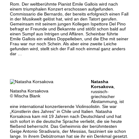
Rom. Der weltberühmte Pianist Emile Gallois wird nach
einem triumphalen Konzert erschossen aufgefunden.
Commissario die Bernardo, der bereits erfolgreich einen Fall
in der Musikwelt gelöst hat, wird an den Tatort gerufen.
Gemeinsam mit seinem jungen Kollegen Ispettore Del Pino
befragt er Freunde und Bekannte und stößt schon bald auf
einen Sumpf aus Intrigen und Affären. Scheinbar führte
Emile Gallois ein wildes Doppelleben, und die Ehe mit seiner
Frau war nur noch Schein. Als aber eine zweite Leiche
gefunden wird, stellt sich der Fall noch einmal ganz anders
dar …
Natasha
Korsakova
,
Natasha Korsakova
russisch-
© Mischa Blank
griechischer
Abstammung, ist
eine international konzertierende Violinsolistin. Sie war
„Künstlerin des Jahres“ in Chile und Italien. Natasha
Korsakova kam mit 19 Jahren nach Deutschland und hat
sich sofort in die deutsche Sprache verliebt, die sie heute
fließend beherrscht. Das Geheimnis der berühmtesten
Geige Antonio Stradivaris, der Messias, fasziniert sie schon
lange. In ihrem Debütroman hat sie ihr ein Denkmal gesetzt.