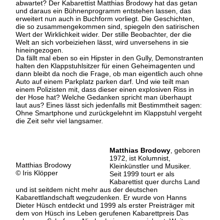
abwartet? Der Kabarettist Matthias Brodowy hat das getan
und daraus ein Bühnenprogramm entstehen lassen, das
erweitert nun auch in Buchform vorliegt. Die Geschichten,
die so zusammengekommen sind, spiegeln den satirischen
Wert der Wirklichkeit wider. Der stille Beobachter, der die
Welt an sich vorbeiziehen lässt, wird unversehens in sie
hineingezogen.
Da fällt mal eben so ein Hipster in den Gully, Demonstranten
halten den Klappstuhlsitzer für einen Geheimagenten und
dann bleibt da noch die Frage, ob man eigentlich auch ohne
Auto auf einem Parkplatz parken darf. Und wie teilt man
einem Polizisten mit, dass dieser einen explosiven Riss in
der Hose hat? Welche Gedanken spricht man überhaupt
laut aus? Eines lässt sich jedenfalls mit Bestimmtheit sagen:
Ohne Smartphone und zurückgelehnt im Klappstuhl vergeht
die Zeit sehr viel langsamer.
Matthias Brodowy
, geboren
1972, ist Kolumnist,
Matthias Brodowy
Kleinkünstler und Musiker.
© Iris Klöpper
Seit 1999 tourt er als
Kabarettist quer durchs Land
und ist seitdem nicht mehr aus der deutschen
Kabarettlandschaft wegzudenken. Er wurde von Hanns
Dieter Hüsch entdeckt und 1999 als erster Preisträger mit
dem von Hüsch ins Leben gerufenen Kabarettpreis Das