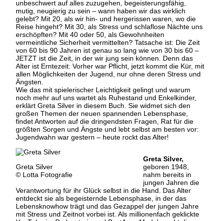
unbeschwert auf alles zuzugehen, begeisterungsfähig,
mutig, neugierig zu sein – wann haben wir das wirklich
gelebt? Mit 20, als wir hin- und hergerissen waren, wo die
Reise hingeht? Mit 30, als Stress und schlaflose Nächte uns
erschöpften? Mit 40 oder 50, als Gewohnheiten
vermeintliche Sicherheit vermittelten? Tatsache ist: Die Zeit
von 60 bis 90 Jahren ist genau so lang wie von 30 bis 60 –
JETZT ist die Zeit, in der wir jung sein können. Denn das
Alter ist Erntezeit: Vorher war Pflicht, jetzt kommt die Kür, mit
allen Möglichkeiten der Jugend, nur ohne deren Stress und
Ängsten.
Wie das mit spielerischer Leichtigkeit gelingt und warum
noch mehr auf uns wartet als Ruhestand und Enkelkinder,
erklärt Greta Silver in diesem Buch. Sie widmet sich den
großen Themen der neuen spannenden Lebensphase,
findet Antworten auf die dringendsten Fragen, Rat für die
größten Sorgen und Ängste und lebt selbst am besten vor:
Jugendwahn war gestern – heute rockt das Alter!
Greta Silver,
Greta Silver
geboren 1948,
© Lotta Fotografie
nahm bereits in
jungen Jahren die
Verantwortung für ihr Glück selbst in die Hand. Das Alter
entdeckt sie als begeisternde Lebensphase, in der das
Lebensknowhow trägt und das Gezappel der jungen Jahre
mit Stress und Zeitnot vorbei ist. Als millionenfach geklickte