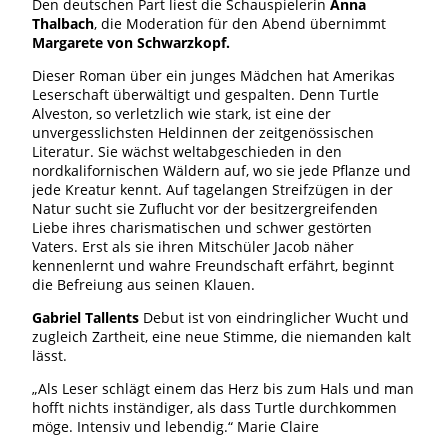
Den deutschen Part liest die Schauspielerin
Anna
Thalbach
, die Moderation für den Abend übernimmt
Margarete von Schwarzkopf.
Dieser Roman über ein junges Mädchen hat Amerikas
Leserschaft überwältigt und gespalten. Denn Turtle
Alveston, so verletzlich wie stark, ist eine der
unvergesslichsten Heldinnen der zeitgenössischen
Literatur. Sie wächst weltabgeschieden in den
nordkalifornischen Wäldern auf, wo sie jede Pflanze und
jede Kreatur kennt. Auf tagelangen Streifzügen in der
Natur sucht sie Zuflucht vor der besitzergreifenden
Liebe ihres charismatischen und schwer gestörten
Vaters. Erst als sie ihren Mitschüler Jacob näher
kennenlernt und wahre Freundschaft erfährt, beginnt
die Befreiung aus seinen Klauen.
Gabriel Tallents
Debut ist von eindringlicher Wucht und
zugleich Zartheit, eine neue Stimme, die niemanden kalt
lässt.
„Als Leser schlägt einem das Herz bis zum Hals und man
hofft nichts inständiger, als dass Turtle durchkommen
möge. Intensiv und lebendig.“ Marie Claire