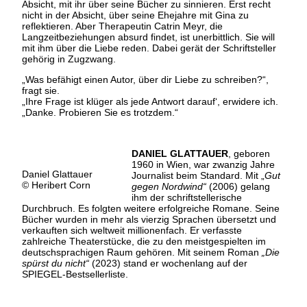
Absicht, mit ihr über seine Bücher zu sinnieren. Erst recht
nicht in der Absicht, über seine Ehejahre mit Gina zu
reflektieren. Aber Therapeutin Catrin Meyr, die
Langzeitbeziehungen absurd findet, ist unerbittlich. Sie will
mit ihm über die Liebe reden. Dabei gerät der Schriftsteller
gehörig in Zugzwang.
„Was befähigt einen Autor, über dir Liebe zu schreiben?“,
fragt sie.
„Ihre Frage ist klüger als jede Antwort darauf‘, erwidere ich.
„Danke. Probieren Sie es trotzdem.“
DANIEL GLATTAUER
, geboren
1960 in Wien, war zwanzig Jahre
Daniel Glattauer
Journalist beim Standard. Mit „
Gut
© Heribert Corn
gegen Nordwind“
(2006) gelang
ihm der schriftstellerische
Durchbruch. Es folgten weitere erfolgreiche Romane. Seine
Bücher wurden in mehr als vierzig Sprachen übersetzt und
verkauften sich weltweit millionenfach. Er verfasste
zahlreiche Theaterstücke, die zu den meistgespielten im
deutschsprachigen Raum gehören. Mit seinem Roman
„Die
spürst du nicht“
(2023) stand er wochenlang auf der
SPIEGEL-Bestsellerliste.