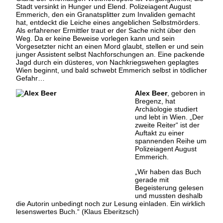
Stadt versinkt in Hunger und Elend. Polizeiagent August
Emmerich, den ein Granatsplitter zum Invaliden gemacht
hat, entdeckt die Leiche eines angeblichen Selbstmörders.
Als erfahrener Ermittler traut er der Sache nicht über den
Weg. Da er keine Beweise vorlegen kann und sein
Vorgesetzter nicht an einen Mord glaubt, stellen er und sein
junger Assistent selbst Nachforschungen an. Eine packende
Jagd durch ein düsteres, von Nachkriegswehen geplagtes
Wien beginnt, und bald schwebt Emmerich selbst in tödlicher
Gefahr…
Alex Beer
, geboren in
Bregenz, hat
Archäologie studiert
und lebt in Wien. „Der
zweite Reiter“ ist der
Auftakt zu einer
spannenden Reihe um
Polizeiagent August
Emmerich.
„Wir haben das Buch
gerade mit
Begeisterung gelesen
und mussten deshalb
die Autorin unbedingt noch zur Lesung einladen. Ein wirklich
lesenswertes Buch.“ (Klaus Eberitzsch)