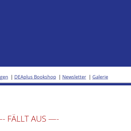
ngen
DEAplus Bookshop
Newsletter
Galerie
- FÄLLT AUS —-