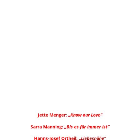
Jette Menger
:
„
Know our Love“
Sarra Manning
:
„Bis es für immer ist“
Hanns-Josef Ortheil
: „
Liebesnähe“