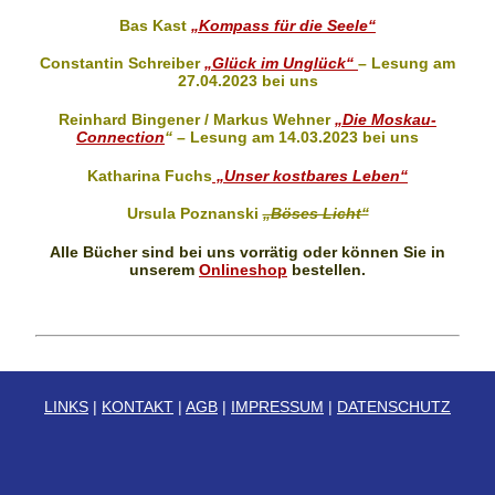
Bas Kast
„Kompass für die Seele“
Constantin Schreiber
„Glück im Unglück“
–
Lesung am
27.04.2023 bei uns
Reinhard Bingener / Markus Wehner
„Die Moskau-
Connection
“
–
Lesung am 14.03.2023 bei uns
Katharina Fuchs
„Unser kostbares Leben“
Ursula Poznanski
„Böses Licht“
Alle Bücher sind bei uns vorrätig oder können Sie in
unserem
Onlineshop
bestellen.
LINKS
|
KONTAKT
|
AGB
|
IMPRESSUM
|
DATENSCHUTZ