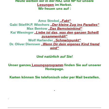
Heute werben wir in der HAZ und NP für unsere
Lesungen
im Herbst.
Wir freuen uns auf :
Arno Strobe
l
„Fakt“
Gabi Stief/H.P. Wiechers
„Der kleine Zug ins Paradies“
Max Bentow
„Das Bernsteinkind“
Kai Wiesinger
„Liebe ist das, was den ganzen Scheiß
zusammenhält“
Wolf Harlander
„Schmelzpunkt“
Dr. Oliver Dierssen
„Wenn Dir dein eigenes Kind fremd
wird“
Und natürlich auf Sie!
Unser ganzes
Lesungsprogramm
finden Sie auf unserer
Homepage.
Karten können Sie telefonisch oder per Mail bestellen.
.
.