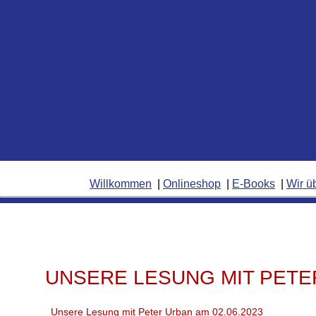
Willkommen
Onlineshop
E-Books
Wir ü
UNSERE LESUNG MIT PETER
Unsere Lesung mit Peter Urban am 02.06.2023