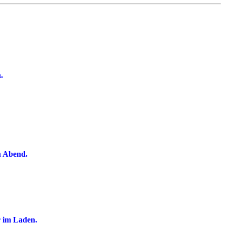
.
n Abend.
r im Laden.