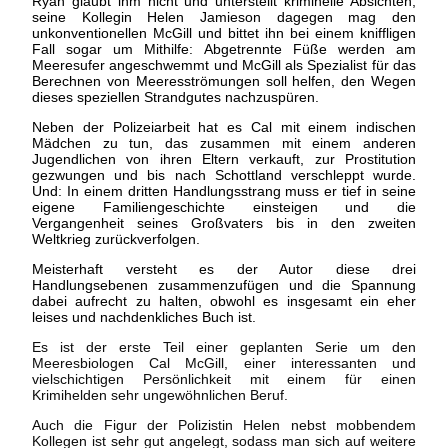
Ryan glaubt ihm nicht und unterstellt kriminelle Absichten,
seine Kollegin Helen Jamieson dagegen mag den
unkonventionellen McGill und bittet ihn bei einem kniffligen
Fall sogar um Mithilfe: Abgetrennte Füße werden am
Meeresufer angeschwemmt und McGill als Spezialist für das
Berechnen von Meeresströmungen soll helfen, den Wegen
dieses speziellen Strandgutes nachzuspüren.
Neben der Polizeiarbeit hat es Cal mit einem indischen
Mädchen zu tun, das zusammen mit einem anderen
Jugendlichen von ihren Eltern verkauft, zur Prostitution
gezwungen und bis nach Schottland verschleppt wurde.
Und: In einem dritten Handlungsstrang muss er tief in seine
eigene Familiengeschichte einsteigen und die
Vergangenheit seines Großvaters bis in den zweiten
Weltkrieg zurückverfolgen.
Meisterhaft versteht es der Autor diese drei
Handlungsebenen zusammenzufügen und die Spannung
dabei aufrecht zu halten, obwohl es insgesamt ein eher
leises und nachdenkliches Buch ist.
Es ist der erste Teil einer geplanten Serie um den
Meeresbiologen Cal McGill, einer interessanten und
vielschichtigen Persönlichkeit mit einem für einen
Krimihelden sehr ungewöhnlichen Beruf.
Auch die Figur der Polizistin Helen nebst mobbendem
Kollegen ist sehr gut angelegt, sodass man sich auf weitere