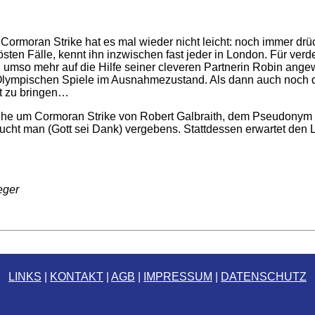
 Cormoran Strike hat es mal wieder nicht leicht: noch immer drü
sten Fälle, kennt ihn inzwischen fast jeder in London. Für ver
l umso mehr auf die Hilfe seiner cleveren Partnerin Robin angew
Olympischen Spiele im Ausnahmezustand. Als dann auch noch 
ht zu bringen…
 Reihe um Cormoran Strike von Robert Galbraith, dem Pseudonym
cht man (Gott sei Dank) vergebens. Stattdessen erwartet den Le
eger
LINKS
|
KONTAKT
|
AGB
|
IMPRESSUM
|
DATENSCHUTZ