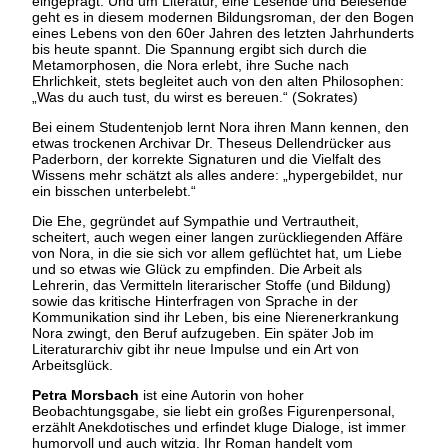
eingeprägt. Und um Literatur, eine Lesende und Belesende
geht es in diesem modernen Bildungsroman, der den Bogen
eines Lebens von den 60er Jahren des letzten Jahrhunderts
bis heute spannt. Die Spannung ergibt sich durch die
Metamorphosen, die Nora erlebt, ihre Suche nach
Ehrlichkeit, stets begleitet auch von den alten Philosophen:
„Was du auch tust, du wirst es bereuen.“ (Sokrates)
Bei einem Studentenjob lernt Nora ihren Mann kennen, den
etwas trockenen Archivar Dr. Theseus Dellendrücker aus
Paderborn, der korrekte Signaturen und die Vielfalt des
Wissens mehr schätzt als alles andere: „hypergebildet, nur
ein bisschen unterbelebt.“
Die Ehe, gegründet auf Sympathie und Vertrautheit,
scheitert, auch wegen einer langen zurückliegenden Affäre
von Nora, in die sie sich vor allem geflüchtet hat, um Liebe
und so etwas wie Glück zu empfinden. Die Arbeit als
Lehrerin, das Vermitteln literarischer Stoffe (und Bildung)
sowie das kritische Hinterfragen von Sprache in der
Kommunikation sind ihr Leben, bis eine Nierenerkrankung
Nora zwingt, den Beruf aufzugeben. Ein später Job im
Literaturarchiv gibt ihr neue Impulse und ein Art von
Arbeitsglück.
Petra Morsbach
ist eine Autorin von hoher
Beobachtungsgabe, sie liebt ein großes Figurenpersonal,
erzählt Anekdotisches und erfindet kluge Dialoge, ist immer
humorvoll und auch witzig. Ihr Roman handelt vom