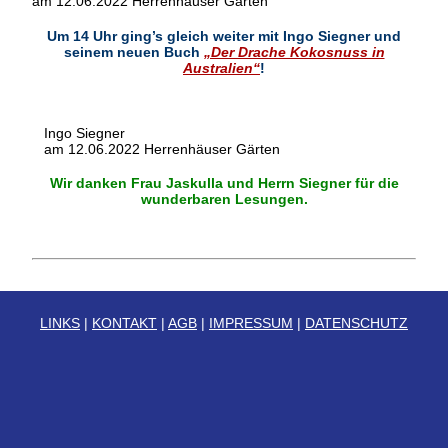
am 12.06.2022 Herrenhäuser Gärten
Um 14 Uhr ging’s gleich weiter mit
Ingo Siegner
und
seinem neuen Buch
„Der Drache Kokosnuss in
Australien“
!
Ingo Siegner
am 12.06.2022 Herrenhäuser Gärten
Wir danken
Frau Jaskulla
und
Herrn Siegner
für die
wunderbaren Lesungen.
LINKS
|
KONTAKT
|
AGB
|
IMPRESSUM
|
DATENSCHUTZ