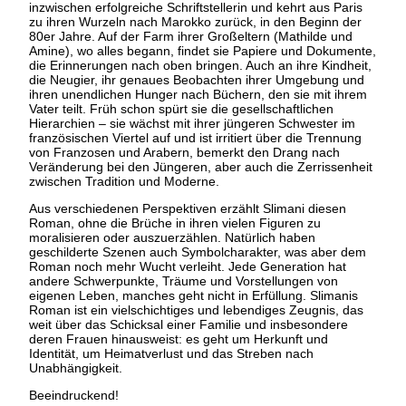
inzwischen erfolgreiche Schriftstellerin und kehrt aus Paris
zu ihren Wurzeln nach Marokko zurück, in den Beginn der
80er Jahre. Auf der Farm ihrer Großeltern (Mathilde und
Amine), wo alles begann, findet sie Papiere und Dokumente,
die Erinnerungen nach oben bringen. Auch an ihre Kindheit,
die Neugier, ihr genaues Beobachten ihrer Umgebung und
ihren unendlichen Hunger nach Büchern, den sie mit ihrem
Vater teilt. Früh schon spürt sie die gesellschaftlichen
Hierarchien – sie wächst mit ihrer jüngeren Schwester im
französischen Viertel auf und ist irritiert über die Trennung
von Franzosen und Arabern, bemerkt den Drang nach
Veränderung bei den Jüngeren, aber auch die Zerrissenheit
zwischen Tradition und Moderne.
Aus verschiedenen Perspektiven erzählt Slimani diesen
Roman, ohne die Brüche in ihren vielen Figuren zu
moralisieren oder auszuerzählen. Natürlich haben
geschilderte Szenen auch Symbolcharakter, was aber dem
Roman noch mehr Wucht verleiht. Jede Generation hat
andere Schwerpunkte, Träume und Vorstellungen von
eigenen Leben, manches geht nicht in Erfüllung. Slimanis
Roman ist ein vielschichtiges und lebendiges Zeugnis, das
weit über das Schicksal einer Familie und insbesondere
deren Frauen hinausweist: es geht um Herkunft und
Identität, um Heimatverlust und das Streben nach
Unabhängigkeit.
Beeindruckend!