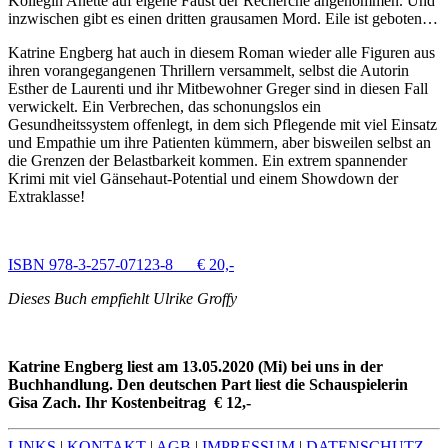
Kollegin Anette auf eigene Faust der Recherche angenommen. Und
inzwischen gibt es einen dritten grausamen Mord. Eile ist geboten…
Katrine Engberg hat auch in diesem Roman wieder alle Figuren aus
ihren vorangegangenen Thrillern versammelt, selbst die Autorin
Esther de Laurenti und ihr Mitbewohner Greger sind in diesen Fall
verwickelt. Ein Verbrechen, das schonungslos ein
Gesundheitssystem offenlegt, in dem sich Pflegende mit viel Einsatz
und Empathie um ihre Patienten kümmern, aber bisweilen selbst an
die Grenzen der Belastbarkeit kommen. Ein extrem spannender
Krimi mit viel Gänsehaut-Potential und einem Showdown der
Extraklasse!
ISBN 978-3-257-07123-8 € 20,-
Dieses Buch empfiehlt Ulrike Groffy
Katrine Engberg liest am 13.05.2020 (Mi) bei uns in der
Buchhandlung. Den deutschen Part liest die Schauspielerin
Gisa Zach. Ihr Kostenbeitrag € 12,-
LINKS
|
KONTAKT
|
AGB
|
IMPRESSUM
|
DATENSCHUTZ