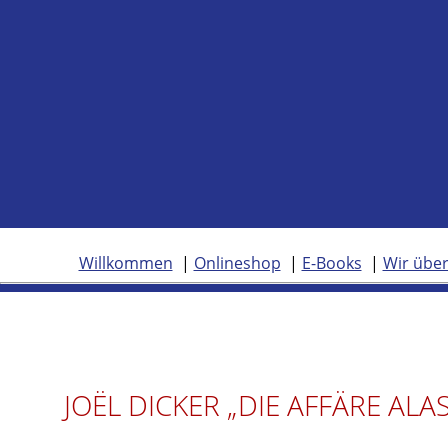
Willkommen
Onlineshop
E-Books
Wir über
JOËL DICKER „DIE AFFÄRE ALA