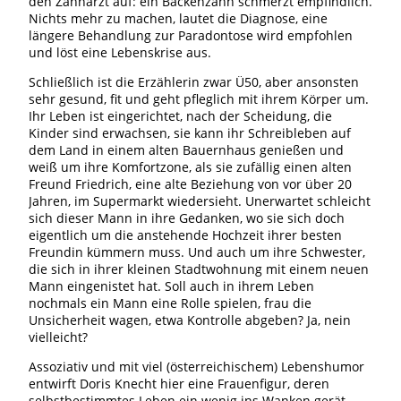
den Zahnarzt auf: ein Backenzahn schmerzt empfindlich.
Nichts mehr zu machen, lautet die Diagnose, eine
längere Behandlung zur Paradontose wird empfohlen
und löst eine Lebenskrise aus.
Schließlich ist die Erzählerin zwar Ü50, aber ansonsten
sehr gesund, fit und geht pfleglich mit ihrem Körper um.
Ihr Leben ist eingerichtet, nach der Scheidung, die
Kinder sind erwachsen, sie kann ihr Schreibleben auf
dem Land in einem alten Bauernhaus genießen und
weiß um ihre Komfortzone, als sie zufällig einen alten
Freund Friedrich, eine alte Beziehung von vor über 20
Jahren, im Supermarkt wiedersieht. Unerwartet schleicht
sich dieser Mann in ihre Gedanken, wo sie sich doch
eigentlich um die anstehende Hochzeit ihrer besten
Freundin kümmern muss. Und auch um ihre Schwester,
die sich in ihrer kleinen Stadtwohnung mit einem neuen
Mann eingenistet hat. Soll auch in ihrem Leben
nochmals ein Mann eine Rolle spielen, frau die
Unsicherheit wagen, etwa Kontrolle abgeben? Ja, nein
vielleicht?
Assoziativ und mit viel (österreichischem) Lebenshumor
entwirft Doris Knecht hier eine Frauenfigur, deren
selbstbestimmtes Leben ein wenig ins Wanken gerät.