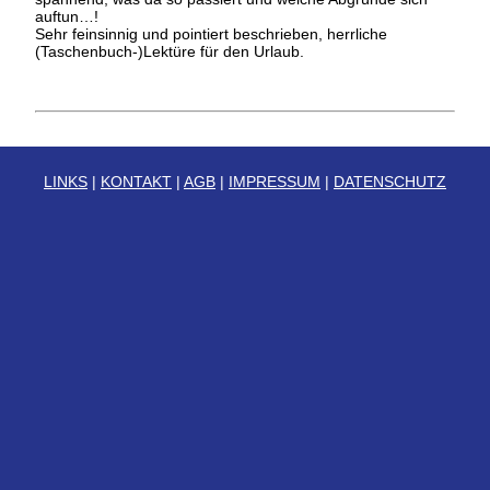
auftun…!
Sehr feinsinnig und pointiert beschrieben, herrliche
(Taschenbuch-)Lektüre für den Urlaub.
LINKS
|
KONTAKT
|
AGB
|
IMPRESSUM
|
DATENSCHUTZ