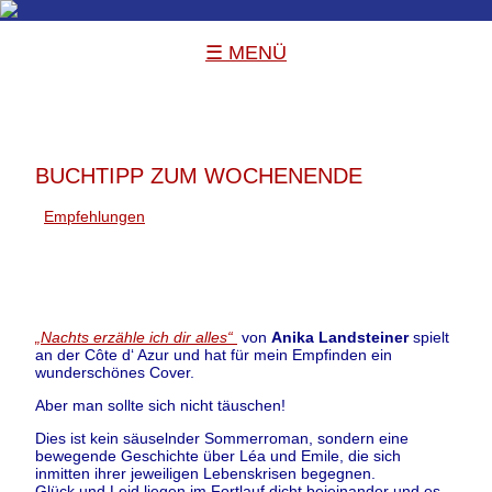
☰ MENÜ
BUCHTIPP ZUM WOCHENENDE
Empfehlungen
„Nachts erzähle ich dir alles“
von
Anika Landsteiner
spielt
an der Côte d‘ Azur und hat für mein Empfinden ein
wunderschönes Cover.
Aber man sollte sich nicht täuschen!
Dies ist kein säuselnder Sommerroman, sondern eine
bewegende Geschichte über Léa und Emile, die sich
inmitten ihrer jeweiligen Lebenskrisen begegnen.
Glück und Leid liegen im Fortlauf dicht beieinander und es